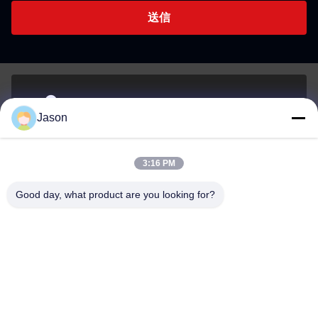
送信
70 ルージアン東路 マウエ地区 福州 福建 中国 350015
Jason
アドレス
3:16 PM
youtongsales@gmail.com
Good day, what product are you looking for?
メール
0086-591-88054335
電話