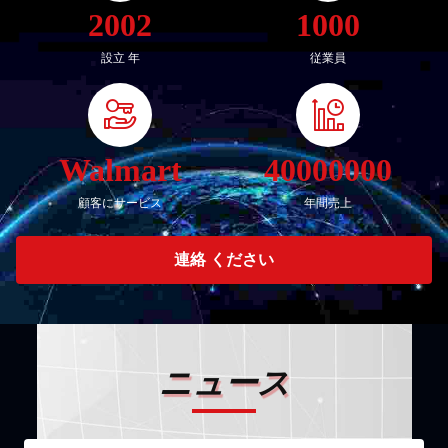
2002
1000
設立 年
従業員
Walmart
40000000
顧客にサービス
年間売上
連絡 ください
ニュース