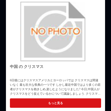
中国 の クリスマス
6日後にはクリスマスアメリカとヨーロッパでは クリスマスは間違
いなく 最も壮大な祭典の一つです しかし最近中国ではより多くの若
ド
者がクリスマスを抱きしめ,楽しむようになりました? 今日,中国人が
り
クリスマスをどう捉えているかについて議論しましょう. クリスマス
り
の 起源 毎年12月25日に落ちるクリスマスは,キリスト誕生の祭りと
て
も呼ばれています.キリスト 教 が イエス の 生誕 を 記念 し て 祝う
もっと見る
祭り です西洋の国々では クリスマスには 贈り物交換や 宴会などが