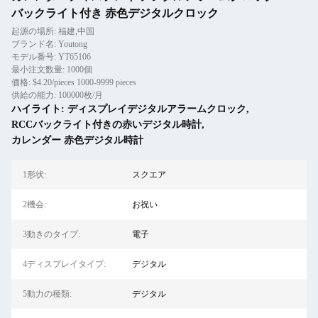
バックライト付き 赤色デジタルクロック
起源の場所: 福建,中国
ブランド名: Youtong
モデル番号: YT65106
最小注文数量: 1000個
価格: $4.20/pieces 1000-9999 pieces
供給の能力: 100000枚/月
ハイライト:
ディスプレイデジタルアラームクロック
,
RCCバックライト付きの赤いデジタル時計
,
カレンダー 赤色デジタル時計
1形状:
スクエア
2機会:
お祝い
3動きのタイプ:
電子
4ディスプレイタイプ:
デジタル
5動力の種類:
デジタル