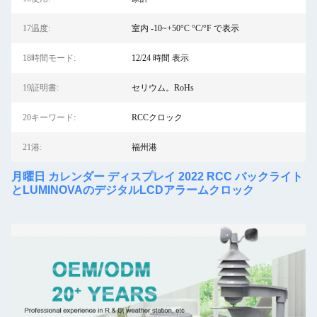
17温度:
室内 -10~+50°C °C/°F で表示
18時間モード:
12/24 時間 表示
19証明書:
セリウム。RoHs
20キーワード:
RCCクロック
21港:
福州港
月曜日 カレンダー ディスプレイ 2022 RCC バックライト
とLUMINOVAのデジタルLCDアラームクロック