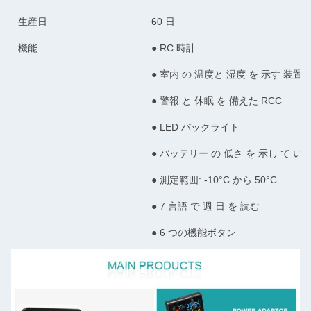
生産日
60 日
機能
● RC 時計
● 室内 の 温度と 湿度 を 示す 装置
● 警報 と 休眠 を 備えた RCC
● LED バックライト
● バッテリー の 低さ を 示し て い
● 測定範囲: -10°C から 50°C
● 7 言語 で 週 日 を 読む
● 6 つの機能ボタン