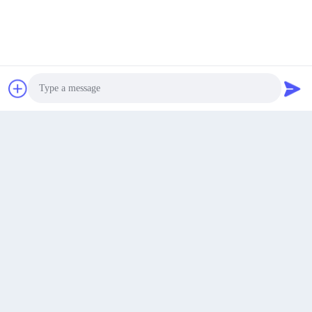
70 ルージアン東路 マウエ地区 福州 福建 中国 350015
アドレス
お問い合わせ
今雑談しなさい
今雑談しなさい
youtongsales@gmail.com
メール
Photo
Video Call
0086-591-88054335
Audio Call
電話