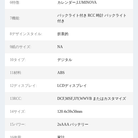
6特徴:
カレンダー,LUMINOVA
バックライト付き RCC 時計 バックライト
7機能:
付き
8デザインスタイル:
折衷的
9紙のサイズ:
NA
10タイプ:
デジタル
11材料:
ABS
12ディスプレイ:
LCDディスプレイ
13RCC:
DCF,MSF,JJY,WWVB またはカスタマイズ
14サイズ:
120.4x59x50mm
15パワー:
2xAAA バッテリー
16使用:
家計