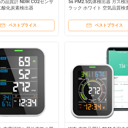
品質計 NDIR CO2センサ
5s PM2.5気体検出器 ガス検
i 二酸化炭素検出器
ラック ホワイト 空気品質検査
500ug/M3
ベストプライス
ベストプライス