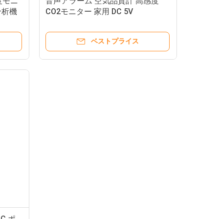
度モニ
音声アラーム 空気品質計 高感度
分析機
CO2モニター 家用 DC 5V
ベストプライス
-C ポ