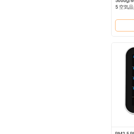
500ug
5 空気
PM2.5