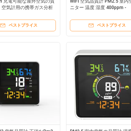
mAh 充電可能な屋外空気の質
WiFi 空気品質計 PM2.5 室
 空気計用の携帯ガス分析
ニター 温度 湿度 400ppm -
5000ppm
ベストプライス
ベストプライス