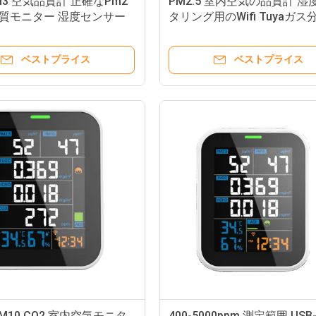
/M3 空気品質計 正確なPm2
PM2.5 室内空気の品質計 湿
品質モニター 湿度センサー
タリング用のWifi Tuyaガス
ベストプライス
ベストプライス
 PM10 CO2 室内空気モニタ
400-5000ppm 測定範囲 USB