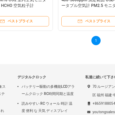
C HCHO 空気粒子計
ータブル空気計 PM2.5 モニ
PM10 AQI TVOC HCHO
ベストプライス
ベストプライス
1
デジタルクロック
私達に続いて下さ
象ス
バッテリー駆動の多機能LCDアラ
70 ルージア
ステ
ームクロック RC時間同期と温度
区 福州 福建 中
読みやすい RC ウォール 時計 温
+865918805
され
度 便利 な 天気 ディスプレイ
youtongsale