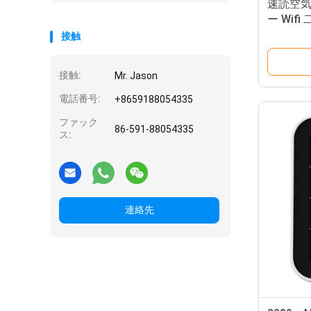
速読空気の
ー Wif
接触
接触:
Mr. Jason
電話番号:
+8659188054335
ファック
86-591-88054335
ス:
連絡先