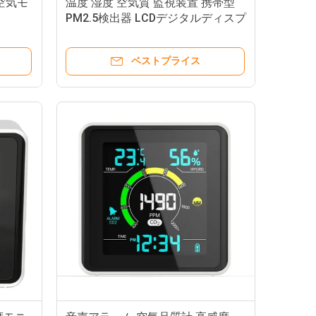
内空気モ
温度 湿度 空気質 監視装置 携帯型
PM2.5検出器 LCDデジタルディスプ
レイ
ベストプライス