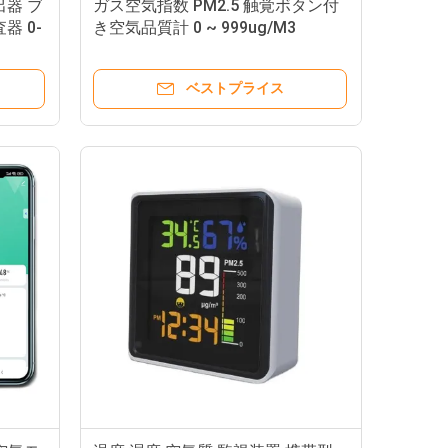
出器 ブ
ガス空気指数 PM2.5 触覚ボタン付
器 0-
き空気品質計 0 ~ 999ug/M3
ベストプライス