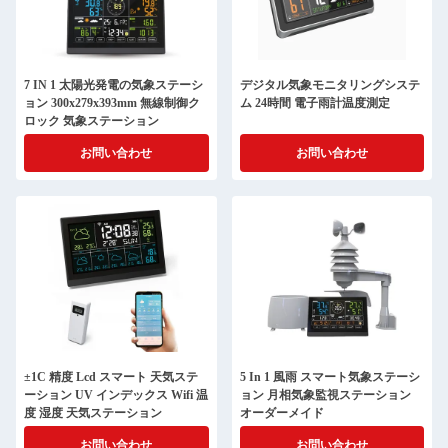
7 IN 1 太陽光発電の気象ステーシ
デジタル気象モニタリングシステ
ョン 300x279x393mm 無線制御ク
ム 24時間 電子雨計温度測定
ロック 気象ステーション
お問い合わせ
お問い合わせ
±1C 精度 Lcd スマート 天気ステ
5 In 1 風雨 スマート気象ステーシ
ーション UV インデックス Wifi 温
ョン 月相気象監視ステーション
度 湿度 天気ステーション
オーダーメイド
お問い合わせ
お問い合わせ