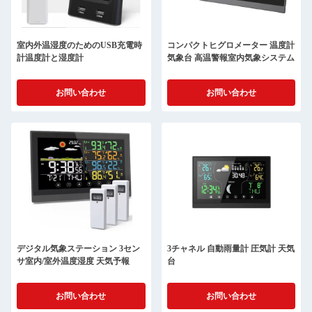
室内外温湿度のためのUSB充電時
コンパクトヒグロメーター 温度計
計温度計と湿度計
気象台 高温警報室内気象システム
お問い合わせ
お問い合わせ
デジタル気象ステーション 3セン
3チャネル 自動雨量計 圧気計 天気
サ室内/室外温度湿度 天気予報
台
お問い合わせ
お問い合わせ