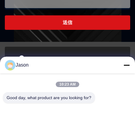
送信
70 ルージアン東路 マウエ地区 福州 福建 中国 350015
Jason
アドレス
10:23 AM
youtongsales@gmail.com
Good day, what product are you looking for?
メール
0086-591-88054335