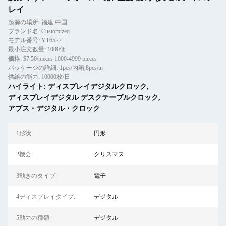
レイ
起源の場所: 福建,中国
ブランド名: Customized
モデル番号: YT6527
最小注文数量: 1000個
価格: $7.50/pieces 1000-4999 pieces
パッケージの詳細: 1pcs/内箱,8pcs/tn
供給の能力: 10000枚/日
ハイライト:
ディスプレイデジタルクロック
,
ディスプレイデジタル デスクテーブルクロック
,
アブス・デジタル・クロック
1形状:
円形
2機会:
クリスマス
3動きのタイプ:
電子
4ディスプレイタイプ:
デジタル
5動力の種類:
デジタル