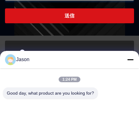
送信
70 ルージアン東路 マウエ地区 福州 福建 中国 350015
Jason
アドレス
1:24 PM
youtongsales@gmail.com
Good day, what product are you looking for?
メール
0086-591-88054335
電話