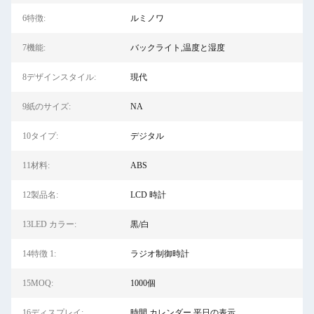
6特徴:
ルミノワ
7機能:
バックライト,温度と湿度
8デザインスタイル:
現代
9紙のサイズ:
NA
10タイプ:
デジタル
11材料:
ABS
12製品名:
LCD 時計
13LED カラー:
黒/白
14特徴 1:
ラジオ制御時計
15MOQ:
1000個
16ディスプレイ:
時間,カレンダー,平日の表示