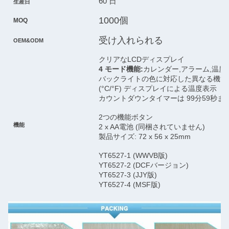
60 日
生産日
1000個
MOQ
受け入れられる
OEM&ODM
クリアなLCDディスプレイ
4 モード機能:
カレンダー,アラーム,温度
バックライトの色に対応した異なる機能
(°C/°F) ディスプレイによる温度表示
カウントダウンタイマーは 99分59秒ま
2つの機能ボタン
機能
2 x AA電池 (同梱されていません)
製品サイズ: 72 x 56 x 25mm
YT6527-1 (WWVB版)
YT6527-2 (DCFバージョン)
YT6527-3 (JJY版)
YT6527-4 (MSF版)