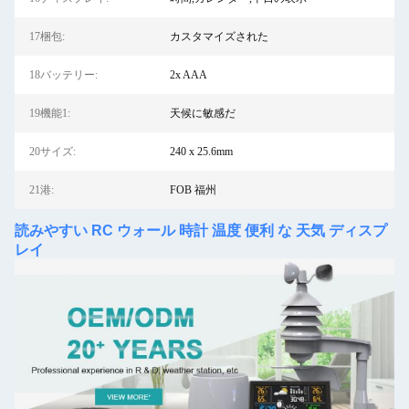
17梱包:
カスタマイズされた
18バッテリー:
2x AAA
19機能1:
天候に敏感だ
20サイズ:
240 x 25.6mm
21港:
FOB 福州
読みやすい RC ウォール 時計 温度 便利 な 天気 ディスプ
レイ