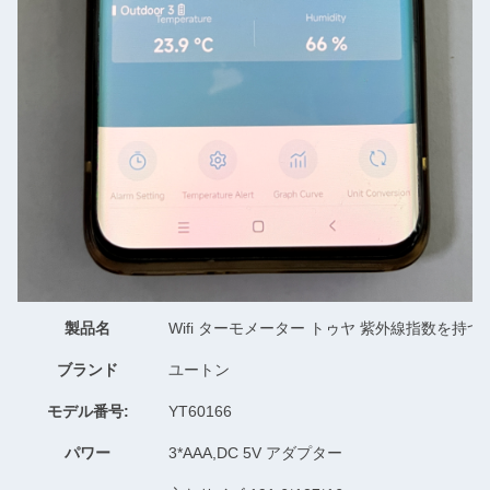
製品名
Wifi ターモメーター トゥヤ 紫外線指数を持
ブランド
ユートン
モデル番号:
YT60166
パワー
3*AAA,DC 5V アダプター