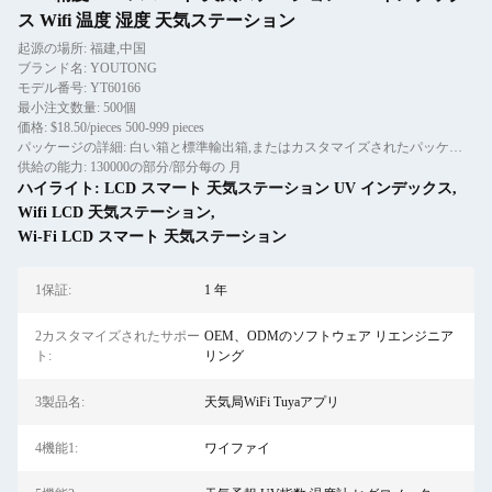
ス Wifi 温度 湿度 天気ステーション
起源の場所: 福建,中国
ブランド名: YOUTONG
モデル番号: YT60166
最小注文数量: 500個
価格: $18.50/pieces 500-999 pieces
パッケージの詳細: 白い箱と標準輸出箱,またはカスタマイズされたパッケージは受け入れられます
供給の能力: 130000の部分/部分每の 月
ハイライト:
LCD スマート 天気ステーション UV インデックス
,
Wifi LCD 天気ステーション
,
Wi-Fi LCD スマート 天気ステーション
1保証:
1 年
2カスタマイズされたサポー
OEM、ODMのソフトウェア リエンジニア
ト:
リング
3製品名:
天気局WiFi Tuyaアプリ
4機能1:
ワイファイ