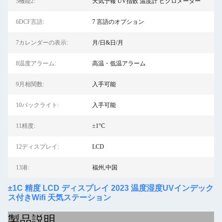
5機能2:
天気予報 UV指数 温度計 ヒグロメーター
6DCF言語:
7 言語のオプション
7カレンダーの表示:
月/日&日/月
8温度アラーム:
高温・低温アラーム
9月相関数:
入手可能
10バックライト:
入手可能
11精度:
±1°C
12ディスプレイ:
LCD
13港:
福州,中国
±1C 精度 LCD ディスプレイ 2023 温度湿度UVインデック
ス付きWifi 天気ステーション
製品説明