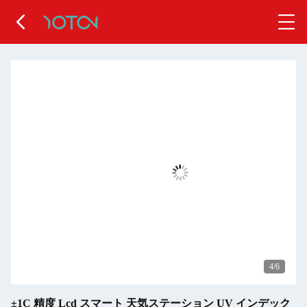
4
/6
±1C 精度 Lcd スマート 天気ステーション UV インデック