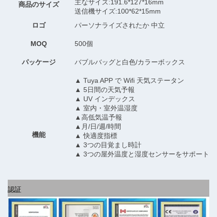
主なサイズ:191.6*127*16mm
商品のサイズ
送信機サイズ:100*62*15mm
ロゴ
パーソナライズされたか 中立
MOQ
500個
パッケージ
バブルバッグと白色/カラーボックス
▲ Tuya APP で Wifi 天気ステータン
▲ 5日間の天気予報
▲ UV インデックス
▲ 室内・室外温湿度
▲高低気温予報
▲月/日/週/時間
機能
▲ 快適度指標
▲ 3つの目覚まし時計
▲ 3つの屋外温度と湿度センサーをサポートし
認証