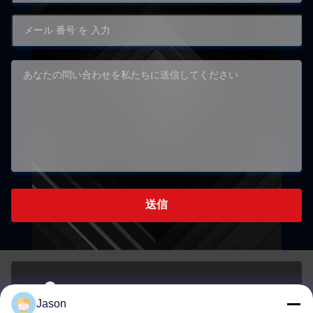
送信
70 ルージアン東路 マウエ地区 福州 福建 中国 350015
Jason
アドレス