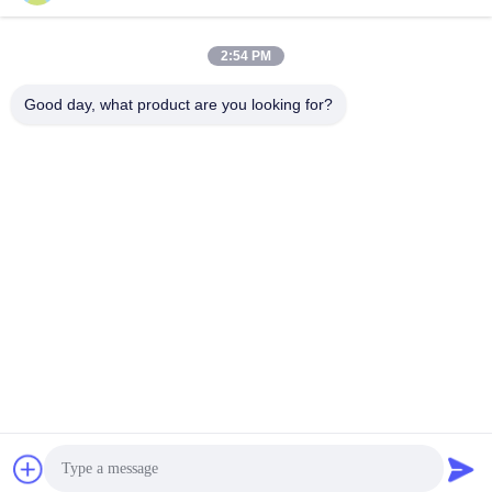
2:54 PM
youtongsales@gmail.com
Good day, what product are you looking for?
メール
0086-591-88054335
電話
Fujian Youtong Industries Co., Ltd.
お問い合わせ
今雑談しなさい
今雑談しなさい
Fujian Youtong Industries Co., Ltd.