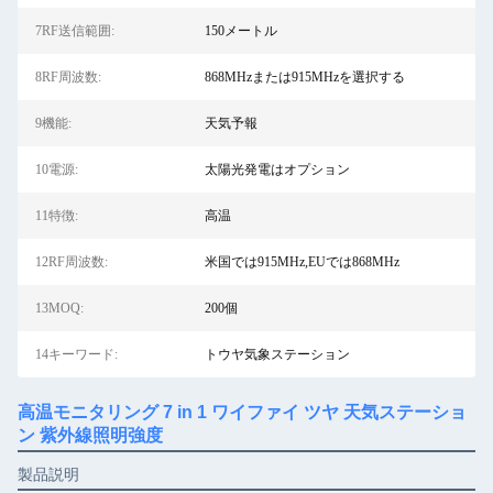
7RF送信範囲:
150メートル
8RF周波数:
868MHzまたは915MHzを選択する
9機能:
天気予報
10電源:
太陽光発電はオプション
11特徴:
高温
12RF周波数:
米国では915MHz,EUでは868MHz
13MOQ:
200個
14キーワード:
トウヤ気象ステーション
高温モニタリング 7 in 1 ワイファイ ツヤ 天気ステーショ
ン 紫外線照明強度
製品説明