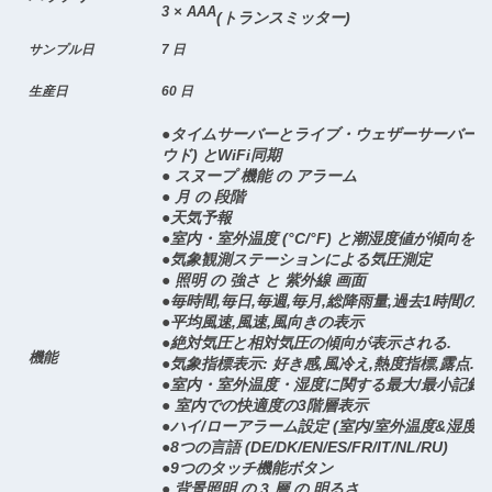
3 × AAA
(トランスミッター)
サンプル日
7 日
生産日
60 日
●タイムサーバーとライブ・ウェザーサーバー 
ウド) とWiFi同期
● スヌープ 機能 の アラーム
● 月 の 段階
●天気予報
●室内・室外温度 (°C/°F) と潮湿度値が傾向を
●気象観測ステーションによる気圧測定
● 照明 の 強さ と 紫外線 画面
●毎時間,毎日,毎週,毎月,総降雨量,過去1時間の
●平均風速,風速,風向きの表示
●絶対気圧と相対気圧の傾向が表示される.
機能
●気象指標表示: 好き感,風冷え,熱度指標,露点.
●室内・室外温度・湿度に関する最大/最小記録)
● 室内での快適度の3階層表示
●ハイ/ローアラーム設定 (室内/室外温度&湿度)
●8つの言語 (DE/DK/EN/ES/FR/IT/NL/RU)
●9つのタッチ機能ボタン
● 背景照明 の 3 層 の 明るさ