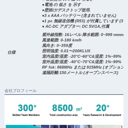
●電池 の 低さ を 示す
●壁掛け/デスクトップ使用.
●3 x AAA バッテリー (含まれていません)
●1 pc 無線送信機 (R53) が付属しています (
● AC-DC アダプター: DC 5V/1A,付属
紫外線指数: 16レベル 降水範囲: 0~999 mmm
風速範囲: 0-180 km/h
風向き: 0~359度
照明強度: 0.01〜200KLUX
仕様
室内温度/湿度: -20°C~60°C&湿度: 1%~99%
室外温度/湿度: -40°C~70°C&湿度: 1%~99%
RF fsk: 868MHz または 915MHz (オプション)
遠隔距離:150メートル (オープンスペース)
会社プロフィール