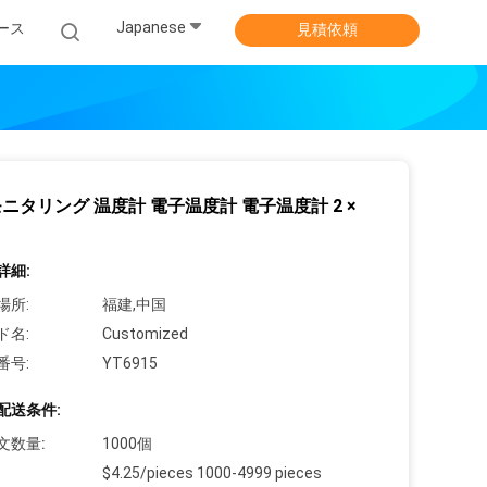
Japanese
ース
見積依頼
ニタリング 温度計 電子温度計 電子温度計 2 ×
詳細:
場所:
福建,中国
ド名:
Customized
番号:
YT6915
配送条件:
文数量:
1000個
$4.25/pieces 1000-4999 pieces