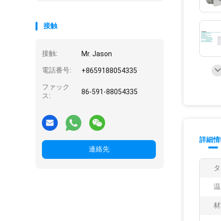
接触
接触:
Mr. Jason
電話番号:
+8659188054335
ファック
86-591-88054335
ス:
詳細情
連絡先
タ
温
材