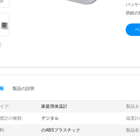
パッケ
供給の
ベ
報
製品の説明
イプ:
家庭用体温計
製品タ
度計の種類:
デジタル
温度計
料:
のABSプラスチック
製品名