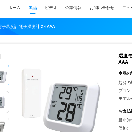
ホーム
製品
ビデオ
企業情報
お問い合わせ
ニュ
温度計 電子温度計 2 × AAA
湿度モ
AAA
商品の
起源の
ブラン
モデル
お支払
最小注
価格: