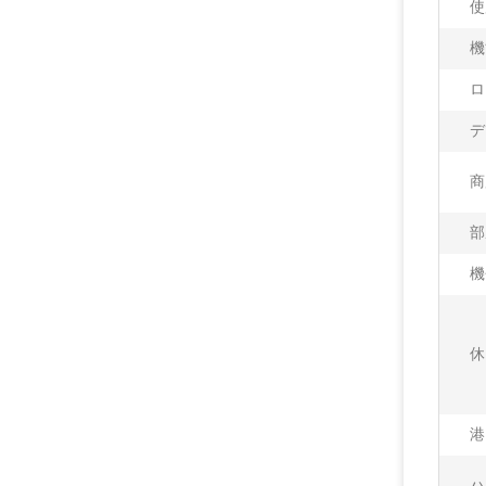
使
機
ロ
デ
商
部
機
休
港
ハ