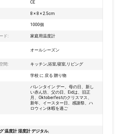
:
CE
:
8 × 8 × 2.5cm
1000個
ード:
家庭用温度計
オールシーズン
空間:
キッチン,浴室,寝室,リビング
学校 に 戻る 贈り物
バレンタイン デー、母の日、新し
い赤ん坊、父の日、Eidは、旧正
月、Oktoberfestのクリスマス、
新年、イースター日、感謝祭、ハ
ロウィン休暇を過ご
 温度計 湿度計 デジタル
,