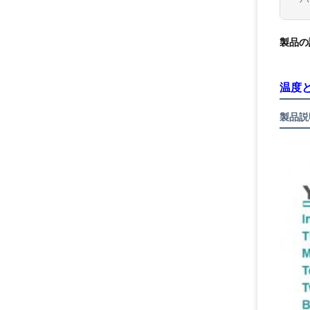
製品の
温度
製品説