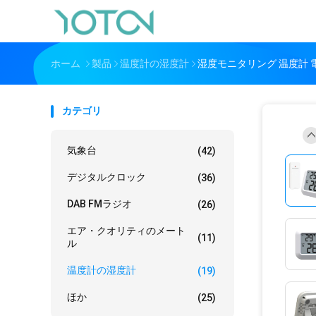
ホーム
製品
温度計の湿度計
湿度モニタリング 温度計 電子
カテゴリ
気象台
(42)
デジタルクロック
(36)
DAB FMラジオ
(26)
エア・クオリティのメート
(11)
ル
温度計の湿度計
(19)
ほか
(25)