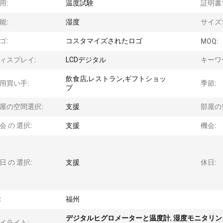
用:
温度試験
証明書
能:
湿度
サイズ
ゴ:
コスタマイズされたロゴ
MOQ:
ィスプレイ:
LCDデジタル
キーワ
飲食店,レストラン,ギフトショッ
用買い手:
季節:
プ
屋の空間選択:
支援
部屋の
会 の 選択:
支援
機会:
日 の 選択:
支援
休日:
:
福州
デジタルヒグロメーターと温度計
,
湿度モニタリング
イライト: