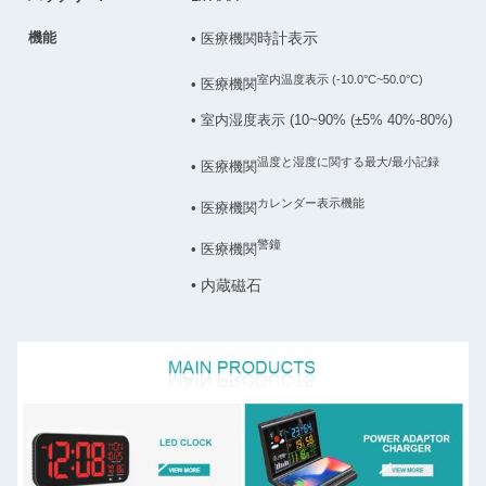
機能
時計表示
• 医療機関
室内温度表示 (-10.0°C~50.0°C)
• 医療機関
• 室内湿度表示 (10~90% (±5% 40%-80%)
温度と湿度に関する最大/最小記録
• 医療機関
カレンダー表示機能
• 医療機関
警鐘
• 医療機関
• 内蔵磁石