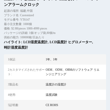
ンアラームクロック
起源の場所: 福建,中国
ブランド名: Customized
モデル番号: YT6147
最小注文数量: 1000個
価格: $2.88/pieces 1000-4999 pieces
パッケージの詳細: 1個/オップ袋,80個/tn
供給の能力: 100000枚/日あたり
ハイライト:
LCD湿度温度計
,
LCD温度計 ヒグロメーター
,
時計湿度温度計
1保証:
1年、1年
2カスタマイズされたサポー
OEM、ODM、OBMのソフトウェア リエ
ト:
ンジニアリング
3製品名:
温度計の湿度計
4使用:
温度試験
5証明書:
CE ROHS