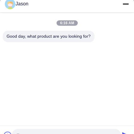
70 ルージアン東路 マウエ地区 福州 福建 中国 350015
Jason
アドレス
6:16 AM
youtongsales@gmail.com
Good day, what product are you looking for?
メール
0086-591-88054335
電話
Fujian Youtong Industries Co., Ltd.