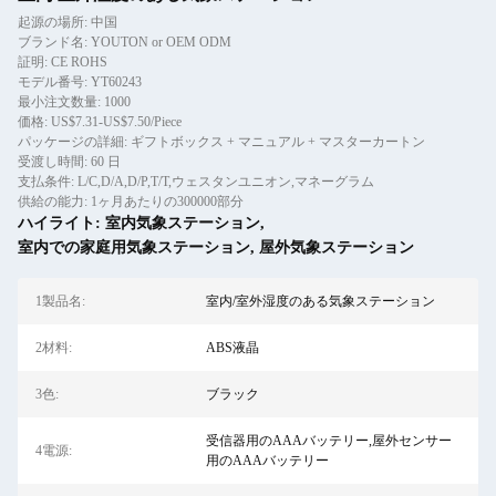
起源の場所: 中国
ブランド名: YOUTON or OEM ODM
証明: CE ROHS
モデル番号: YT60243
最小注文数量: 1000
価格: US$7.31-US$7.50/Piece
パッケージの詳細: ギフトボックス + マニュアル + マスターカートン
受渡し時間: 60 日
支払条件: L/C,D/A,D/P,T/T,ウェスタンユニオン,マネーグラム
供給の能力: 1ヶ月あたりの300000部分
ハイライト:
室内気象ステーション
,
室内での家庭用気象ステーション
,
屋外気象ステーション
1製品名:
室内/室外湿度のある気象ステーション
2材料:
ABS液晶
3色:
ブラック
受信器用のAAAバッテリー,屋外センサー
4電源:
用のAAAバッテリー