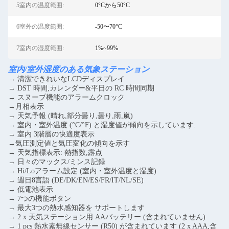
5室内の温度範囲:
0°Cから50°C
6室外の温度範囲:
-50〜70°C
7室内の湿度範囲:
1%~99%
室内/室外湿度のある気象ステーション
→ 清潔できれいなLCDディスプレイ
→ DST 時間,カレンダー&平日の RC 時間同期
→ スヌープ機能のアラームクロック
→月相表示
→ 天気予報 (晴れ,部分曇り,曇り,雨,嵐)
→ 室内・室外温度 (°C/°F) と湿度値が傾向を示しています.
→ 室内 3階層の快適度表示
→気圧測定値と気圧変化の傾向を示す
→ 天気指標表示: 熱指数,露点
→ 日々のマックス/ミンス記録
→ Hi/Loアラーム設定 (室内・室外温度と湿度)
→ 週日8言語 (DE/DK/EN/ES/FR/IT/NL/SE)
→ 低電池表示
→ 7つの機能ボタン
→ 最大3つの熱水感知器を サポートします
→ 2 x 天気ステーション用 AAバッテリー (含まれていません)
→ 1 pcs 熱水素無線センサー (R50) が含まれています (2 x AAA,含