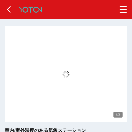
3
/3
室内/室外湿度のある気象ステーション