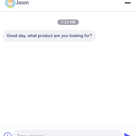
Jason
アドレス
7:13 AM
youtongsales@gmail.com
Good day, what product are you looking for?
メール
0086-591-88054335
電話
Fujian Youtong Industries Co., Ltd.