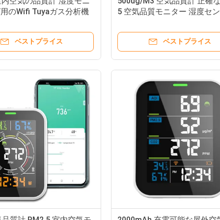
5 室内空気の品質計 湿度モニ
500ug/M3 空気品質計 正確
のWifi Tuyaガス分析機
5 空気品質モニター 湿度セ
ベストプライス
ベストプライス
空気品質計 PM2.5 室内空気モ
2000mAh 充電可能な屋外