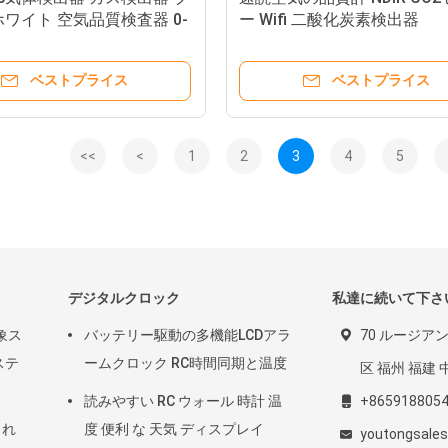
ホワイト 空気品質検査器 0-
ー Wifi 二酸化炭素検出器
M3
ベストプライス
ベストプライス
<<
<
1
2
3
4
5
デジタルクロック
私達に続いて下さ
象ス
バッテリー駆動の多機能LCDアラ
70 ルージア
ステ
ームクロック RC時間同期と温度
区 福州 福建 中
読みやすい RC ウォール 時計 温
+865918805
され
度 便利 な 天気 ディスプレイ
youtongsale