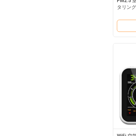
PM2.
タリング用
WiFi 