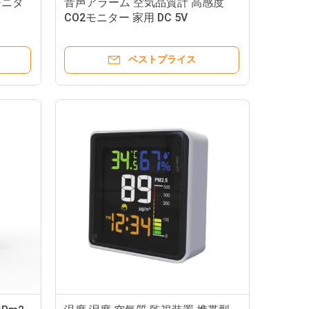
気モニタ
音声アラーム 空気品質計 高感度
CO2モニター 家用 DC 5V
ベストプライス