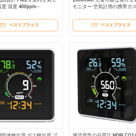
度 湿度 400ppm -
モニター 空気計用の携帯ガ
m
機
ベストプライス
ベストプライス
2.5気体検出器 ガス検出器 ブ
速読空気の品質計 NDIR CO