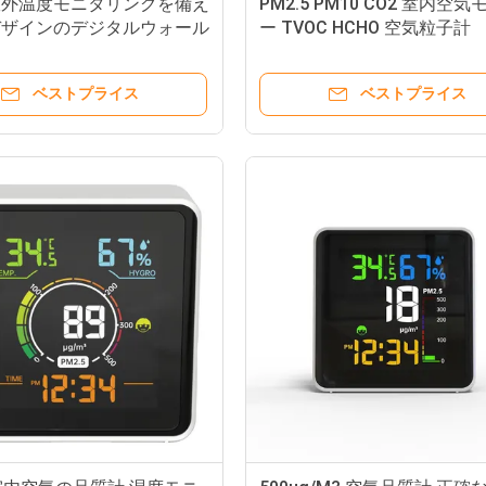
室外温度モニタリングを備え
PM2.5 PM10 CO2 室内空
デザインのデジタルウォール
ー TVOC HCHO 空気粒子計
ク
ベストプライス
ベストプライス