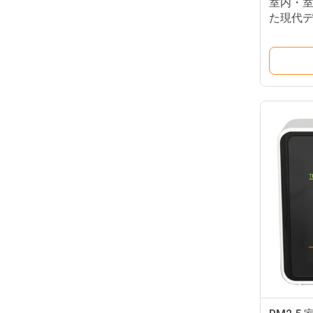
室内・
た現代
クロッ