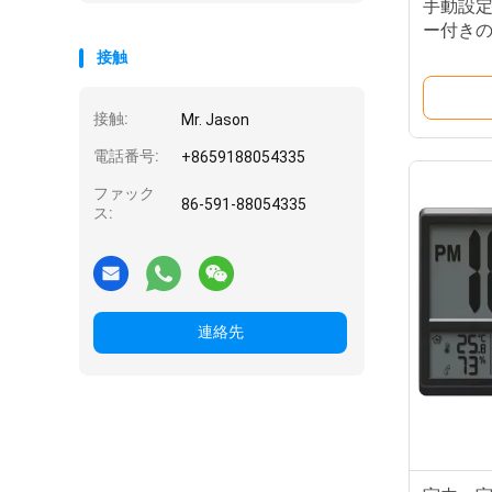
手動設
ー付き
クロッ
接触
接触:
Mr. Jason
電話番号:
+8659188054335
ファック
86-591-88054335
ス:
連絡先