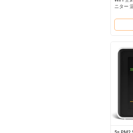
ニター 温
5000pp
5s PM