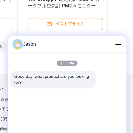
ータブル空気計 PM2.5 モニター
PM10 AQI TVOC HCHO
ベストプライス
Jason
6
7
8
>
>>
1:00 PM
Good day, what product are you looking 
for?
い
メールでお問い合わせ
ン東路 マウエ地
国 350015
4335
s@gmail.com