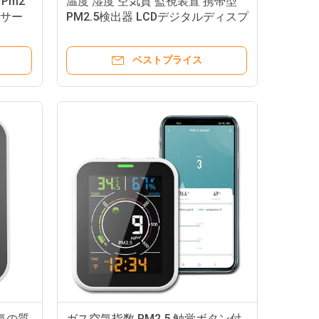
なPm2
温度 湿度 空気質 監視装置 携帯型
ンサー
PM2.5検出器 LCDデジタルディスプ
レイ
ベストプライス
空気の質
ガス空気指数 PM2.5 触覚ボタン付