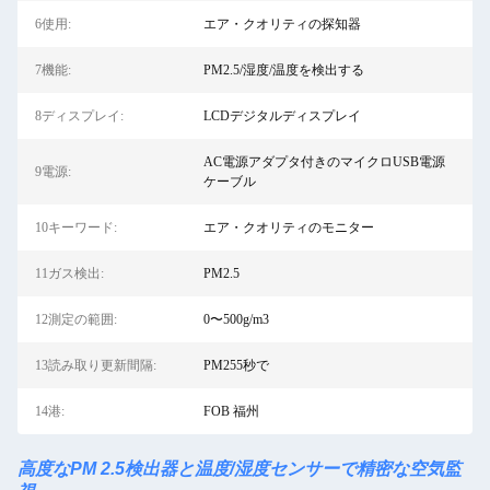
6使用:
エア・クオリティの探知器
7機能:
PM2.5/湿度/温度を検出する
8ディスプレイ:
LCDデジタルディスプレイ
AC電源アダプタ付きのマイクロUSB電源
9電源:
ケーブル
10キーワード:
エア・クオリティのモニター
11ガス検出:
PM2.5
12測定の範囲:
0〜500g/m3
13読み取り更新間隔:
PM255秒で
14港:
FOB 福州
高度なPM 2.5検出器と温度/湿度センサーで精密な空気監