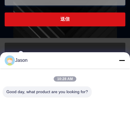
送信
70 ルージアン東路 マウエ地区 福州 福建 中国 350015
Jason
アドレス
10:28 AM
youtongsales@gmail.com
Good day, what product are you looking for?
メール
0086-591-88054335
電話