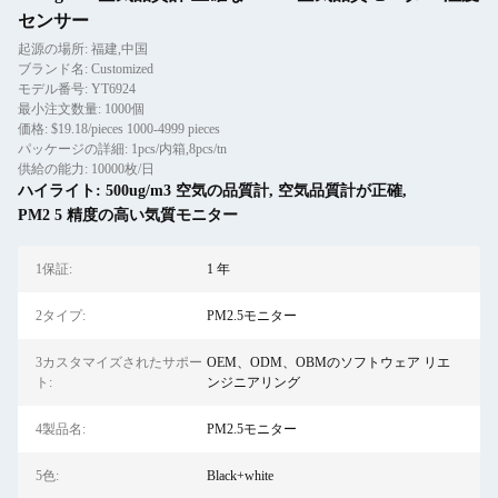
センサー
起源の場所: 福建,中国
ブランド名: Customized
モデル番号: YT6924
最小注文数量: 1000個
価格: $19.18/pieces 1000-4999 pieces
パッケージの詳細: 1pcs/内箱,8pcs/tn
供給の能力: 10000枚/日
ハイライト:
500ug/m3 空気の品質計
,
空気品質計が正確
,
PM2 5 精度の高い気質モニター
1保証:
1 年
2タイプ:
PM2.5モニター
3カスタマイズされたサポー
OEM、ODM、OBMのソフトウェア リエ
ト:
ンジニアリング
4製品名:
PM2.5モニター
5色:
Black+white