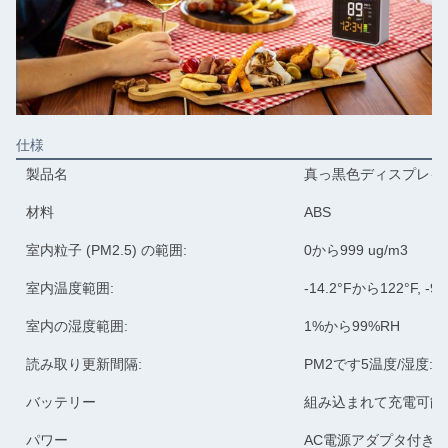
仕様
製品名
真っ黒色ディスプレイ
材料
ABS
室内粒子 (PM2.5) の範囲:
0から999 ug/m3
室内温度範囲:
-14.2°Fから122°F, -9
室内の湿度範囲:
1%から99%RH
読み取り更新間隔:
PM2です5温度/湿度: 3
バッテリー
組み込まれて充電可能
パワー
AC電源アダプタ付きの