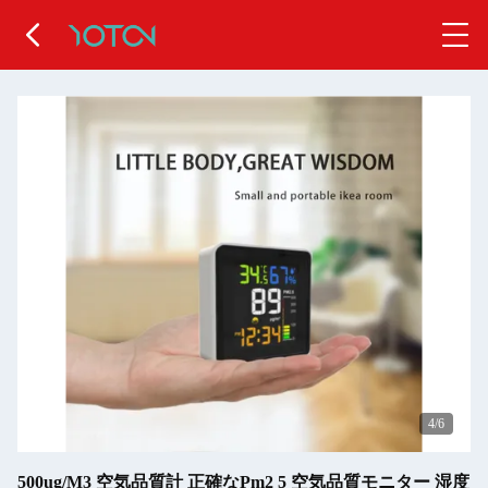
5
/6
500ug/M3 空気品質計 正確なPm2 5 空気品質モニター 湿度