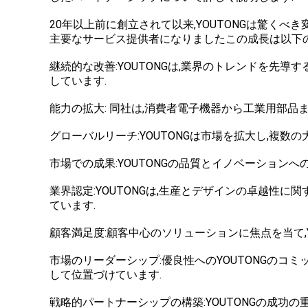
20年以上前に創立されて以来,YOUTONGは驚くべき
主要なサービス提供者になりましたこの成長は以下
継続的な改善:YOUTONGは,業界のトレンドを先
しています.
能力の拡大: 同社は,消費者電子機器から工業用部品
グローバルリーチ:YOUTONGは市場を拡大し,複
市場での成果:YOUTONGの品質とイノベーションへ
業界認定:YOUTONGは,生産とデザインの卓越性
ています.
顧客満足度:顧客中心のソリューションに焦点を当て,
市場のリーダーシップ:優良性へのYOUTONGのコ
して位置づけています.
戦略的パートナーシップの構築:YOUTONGの成功