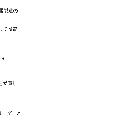
機器製造の
して投資
た.
を受賞し
リーダーと