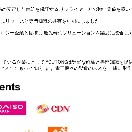
と部品の安定した供給を保証する,サプライヤーとの強い関係を築い
し,リソースと専門知識の共有を可能にしました.
クノロジー企業と提携し,最先端のソリューションを製品に統合し,
ている企業にとって,YOUTONGは豊富な経験と専門知識を提
こと に つい て もっと 知り ます.電子機器の製造の未来を 一緒に形