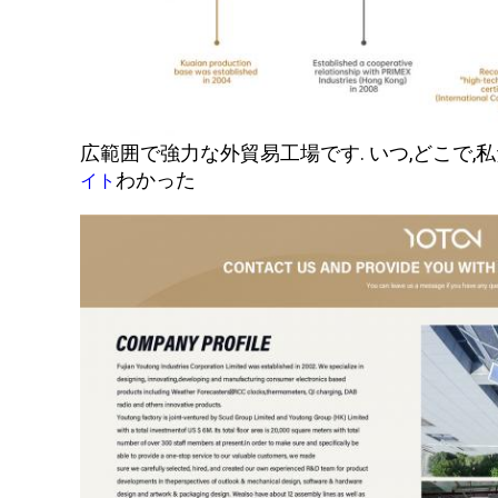
広範囲で強力な外貿易工場です. いつ,どこで,
わかった
イト