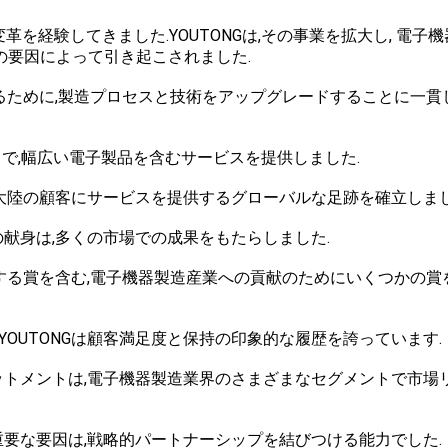
変革を経験してきました.YOUTONGは,その事業を拡大し, 電子
の要因によって引き起こされました.
導するために,製造プロセスと技術をアップグレードすることに一貫
まで,幅広い電子製品を含むサービスを提供しました.
数の大陸の顧客にサービスを提供するグローバルな足跡を確立しまし
の献身は,多くの市場での成果をもたらしました.
に関する賞を含む,電子機器製造産業への貢献のためにいくつかの賞
YOUTONGは顧客満足度と保持の印象的な履歴を誇っています.
ミットメントは,電子機器製造業界のさまざまなセグメントで市場
の重要な要因は,戦略的パートナーシップを結びつける能力でした.