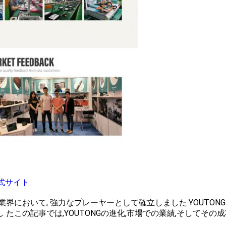
式サイト
造業界において, 強力なプレーヤーとして確立しました.YOUTONG
き まし たこの記事では,YOUTONGの進化,市場での業績,そしてその