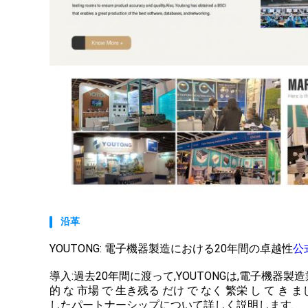
沿革
YOUTONG: 電子機器製造における20年間の卓越性
公
導入:過去20年間に渡って,YOUTONGは,電子機器製
的 な 市場 で 生き残る だけ で なく 繁栄 し て 
したパートナーシップについて詳しく説明します.