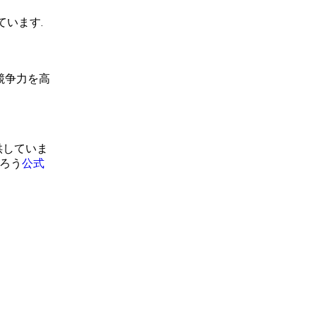
ています.
競争力を高
供していま
作ろう
公式