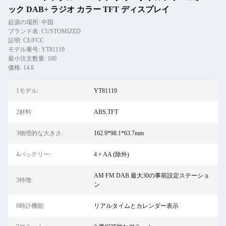
ック DAB+ ラジオ カラー TFT ディスプレイ
起源の場所: 中国
ブランド名: CUSTOMIZED
証明: CE/FCC
モデル番号: YT81119
最小注文数量: 100
価格: 14.8
1モデル:
YT81119
2材料:
ABS,TFT
3物理的な大きさ:
162.9*98.1*63.7mm
4バッテリー:
4 × AA (除外)
AM FM DAB 最大30の事前設定ステーショ
5特徴:
ン
6時計機能:
リアルタイムとカレンダー表示