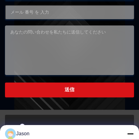
送信
70 ルージアン東路 マウエ地区 福州 福建 中国 350015
Jason
アドレス