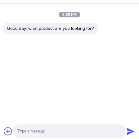
3:36 PM
youtongsales@gmail.com
Good day, what product are you looking for?
メール
0086-591-88054335
電話
Fujian Youtong Industries Co., Ltd.
お問い合わせ
今雑談しなさい
今雑談しなさい
Fujian Youtong Industries Co., Ltd.