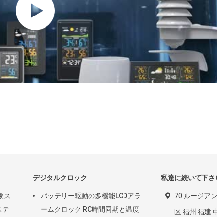
デジタルクロック
私達に続いて下さ
象ス
バッテリー駆動の多機能LCDアラ
70 ルージア
ステ
ームクロック RC時間同期と温度
区 福州 福建 中