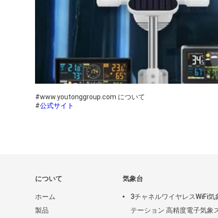
#www.youtonggroup.com について
#
公式サイト
について
気象台
ホーム
3チャネルワイヤレスWiFi気
製品
テーション 高精度電子気象