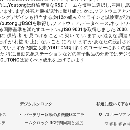
Youtongは経験豊富なR&Dチームを慎重に選択し,雇用し,
ます. まず,外観と機械設計に取り組む. 次に,ソフトウェアと
ジングデザインも担当する.約12の組み立てラインと試験室が設
utongはBSCIを取得し,ソフトウェア,データベース,ネット
基準を満たすユートンはISO 9001を取得しました.2000.
な 供給 者 を 見つける こと に 疑い て い ます か.適切な 調達 
売り上げ が 利益 を 上げ ない こと に なり ます か.あなたの設計
ていますか?創立以来,YOUTONGは多くのユーザーに多くの
した.特に,自動気象ステーションなどの電子製品の分野ではデジ
YOUTONGは驚くべき成果を上げています.
デジタルクロック
私達に続いて下さ
象ス
バッテリー駆動の多機能LCDアラ
70 ルージア
ステ
ームクロック RC時間同期と温度
区 福州 福建 中