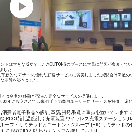
ントは大きな成功でした.YOUTONGのブースに大量に顧客が集まってい
ました.
製品,革新的なデザイン,優れた顧客サービスに賛美しました展覧会は満足の
牢な基盤を築きました.
我々は空港の 移動と宿泊の 完全なサービスを提供します.
 2002年に設立されて以来,何千もの商用ユーザーにサービスを提供し,常に
され,消費者電子製品の設計,革新,開発,製造に重点を置いています
RCC時計,温度計,QI充電装置,ワイヤレス充電ステーション,D
ループ・リミテッドとユートン・グループ (HK) リミテッドの
ルで,現在300人以上のスタッフを擁しています.