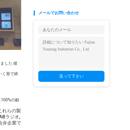
メールでお問い合わせ
ました.彼
いく形で終
送って下さい
100%の顧
.これらの製
ABラジオ,
合弁企業で