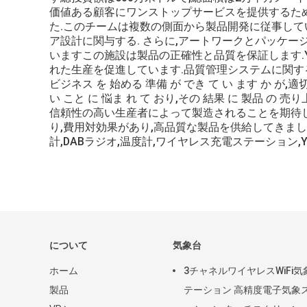
価値ある顧客にワンストップサービスを提供するために,
た.このチームは複数の側面から製品開発に従事してい
ア設計に関与する. さらに,アートワークとパッケー
いますこの施設は製品の正確性と品質を保証します.Yo
れた生産を促進しています.品質管理システムに関する国際
ビジネス を 始める 準備 が でき て い ます か が,適切
い こと に 悩ま れ て おり,その 結果 に 製品 の 
信頼性の高い生産者によって製造されることを期待し
り,費用対効果があり,高品質な製品を供給してきま
計,DABラジオ,温度計,ワイヤレス充電ステーション,
について
気象台
ホーム
3チャネルワイヤレスWiFi気
製品
テーション 高精度電子気象