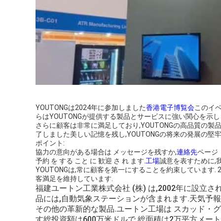
YOUTONGは2024年に参加しました
香港電子博覧会
このイベ
らはYOUTONGが提供する製品とサービスに強い関心を示し
さらに顧客は非常に満足しており,YOUTONGの高品質の
了しました美しい記憶を残し,YOUTONGの将来の発展の堅
ポイント:
協力の意向がある場合は メッセージを残すか,
連絡先
ページ
予約 を する こと に 歓迎 さ れ ます.
工場
誠意を表すために,
YOUTONGは,常に顧客を第一にすることを約束しています.
客満足を維持しています.
福建ユートン工業株式会社 (株) は,2002年に設立
品には,自動気象ステーションが含まれます.天気予報機,
その他の革新的な製品.ユートン工場は スカッド・グ
す総投資額は600万米ドルで,総面積は2万平方メート