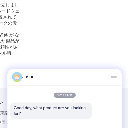
設立しまし
ハードウェ
置されて
ワークの優
経路 が な
された製品が
信頼性があ
タル時
Jason
12:33 PM
い
メールでお問い合わせ
Good day, what product are you looking 
ン東路 マウエ地
for?
国 350015